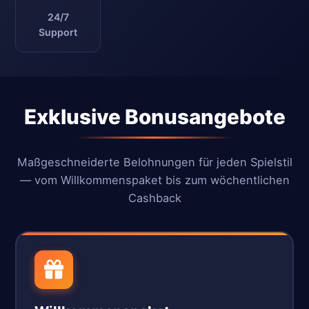
24/7
Support
Exklusive Bonusangebote
Maßgeschneiderte Belohnungen für jeden Spielstil
— vom Willkommenspaket bis zum wöchentlichen
Cashback