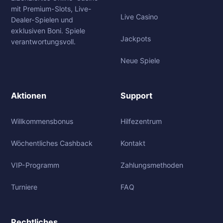
mit Premium-Slots, Live-
Live Casino
Dealer-Spielen und
exklusiven Boni. Spiele
Jackpots
verantwortungsvoll.
Neue Spiele
Aktionen
Support
Willkommensbonus
Hilfezentrum
Wöchentliches Cashback
Kontakt
VIP-Programm
Zahlungsmethoden
Turniere
FAQ
Rechtliches