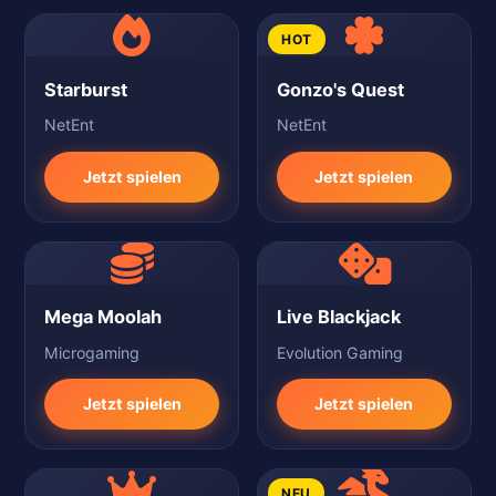
HOT
Starburst
Gonzo's Quest
NetEnt
NetEnt
Jetzt spielen
Jetzt spielen
Mega Moolah
Live Blackjack
Microgaming
Evolution Gaming
Jetzt spielen
Jetzt spielen
NEU