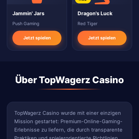
Jammin' Jars
Dragon's Luck
Push Gaming
Red Tiger
Jetzt spielen
Jetzt spielen
Über TopWagerz Casino
TopWagerz Casino wurde mit einer einzigen
Mission gestartet: Premium-Online-Gaming-
Erlebnisse zu liefern, die durch transparente
Praktiken und spielerorientierte Richtlinien