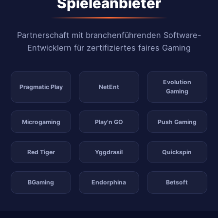
Spieleanbieter
Partnerschaft mit branchenführenden Software-
Entwicklern für zertifiziertes faires Gaming
Evolution
Pragmatic Play
NetEnt
Gaming
Microgaming
Play'n GO
Push Gaming
Red Tiger
Yggdrasil
Quickspin
BGaming
Endorphina
Betsoft