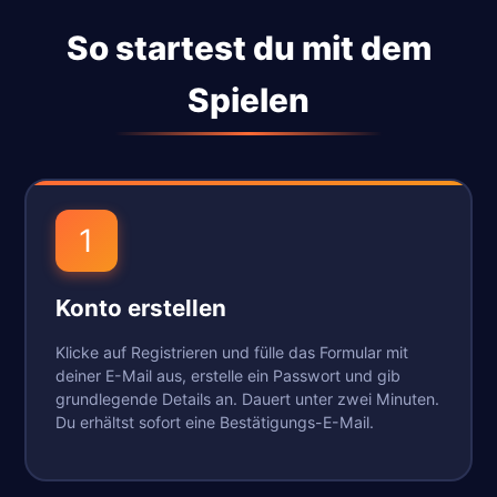
So startest du mit dem
Spielen
1
Konto erstellen
Klicke auf Registrieren und fülle das Formular mit
deiner E-Mail aus, erstelle ein Passwort und gib
grundlegende Details an. Dauert unter zwei Minuten.
Du erhältst sofort eine Bestätigungs-E-Mail.