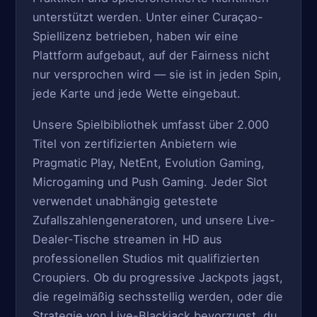
unterstützt werden. Unter einer Curaçao-
Spiellizenz betrieben, haben wir eine
Plattform aufgebaut, auf der Fairness nicht
nur versprochen wird — sie ist in jeden Spin,
jede Karte und jede Wette eingebaut.
Unsere Spielbibliothek umfasst über 2.000
Titel von zertifizierten Anbietern wie
Pragmatic Play, NetEnt, Evolution Gaming,
Microgaming und Push Gaming. Jeder Slot
verwendet unabhängig getestete
Zufallszahlengeneratoren, und unsere Live-
Dealer-Tische streamen in HD aus
professionellen Studios mit qualifizierten
Croupiers. Ob du progressive Jackpots jagst,
die regelmäßig sechsstellig werden, oder die
Strategie von Live-Blackjack bevorzugst, du