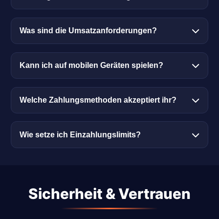
Was sind die Umsatzanforderungen?
Kann ich auf mobilen Geräten spielen?
Welche Zahlungsmethoden akzeptiert ihr?
Wie setze ich Einzahlungslimits?
Sicherheit & Vertrauen