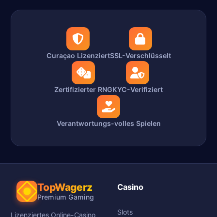
Curaçao Lizenziert
SSL-Verschlüsselt
Zertifizierter RNG
KYC-Verifiziert
Verantwortungs-volles Spielen
TopWagerz
Casino
Premium Gaming
Slots
Lizenziertes Online-Casino